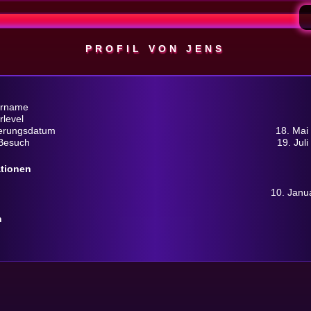
PROFIL VON JENS
ername
rlevel
ierungsdatum
18. Mai
 Besuch
19. Jul
ationen
10. Janu
n