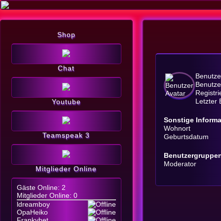
Shop
Chat
Benutz
Benutze
Registr
Letzter
Youtube
Sonstige Inform
Wohnort
Teamspeak 3
Geburtsdatum
Benutzergruppe
Moderator
Mitglieder Online
Gäste Online: 2
Mitglieder Online: 0
ldreamboy
OpaHeiko
Frankyhet