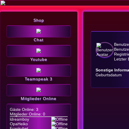
Shop
Chat
Benutz
Benutze
Registr
Letzter
Youtube
Sonstige Inform
Geburtsdatum
Teamspeak 3
Mitglieder Online
Gäste Online: 3
Mitglieder Online: 0
ldreamboy
OpaHeiko
Frankyhet